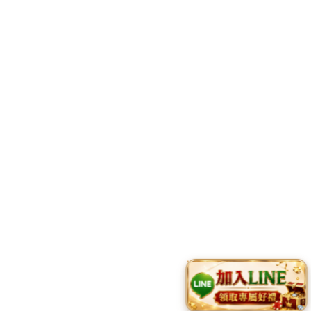
過
鉅城娛樂城讓熱血與財富並存，今晚開啟你的傳奇
篇章
超越實體賭場的快感！鉅城娛樂是你的隨身貴賓廳
碎片時間變現神包！鉅城娛樂讓你在等公車時也能
輕鬆爆分
近期留言
尚無留言可供顯示。
鉅成娛樂城官網
活動詳情即日起加入鉅城
娛樂城
進行任意遊戲