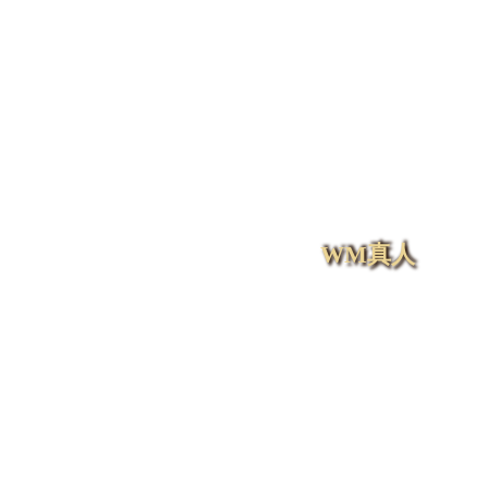
2025 年 8 月
2025 年 7 月
2025 年 6 月
2025 年 5 月
2025 年 4 月
2025 年 3 月
2025 年 2 月
2025 年 1 月
2024 年 12 月
2024 年 11 月
2024 年 10 月
2024 年 9 月
2024 年 8 月