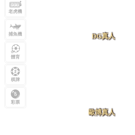
作
發
分
admin
2025 年 7 月 14 日
未分類
者
佈
類
日
期:
文
上一篇文章
章
包你發讓您隨時隨地體驗全網最豐富
上
一
的娛樂選擇
導
篇
覽
文
章:
下一篇文章
包你發為每一位玩家提供最頂級的娛
下
一
樂享受
篇