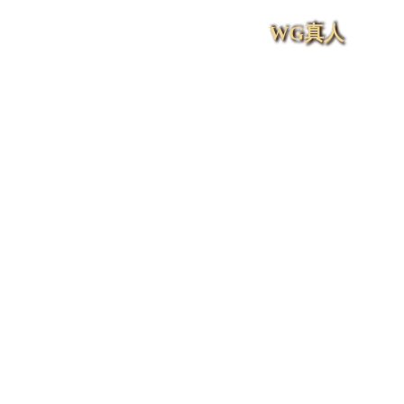
娛樂城
未分類
鉅城娛樂
鉅城娛樂城
鉅城娛樂老闆
搜尋
搜
尋
好玩娛樂城