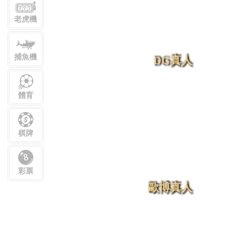
作
發
分
admin
2025 年 9 月 4 日
未分類
者
佈
類
日
期:
文
上一篇文章
章
包你發娛樂城讓您不再受限於時間和
上
一
地點，盡情享受遊戲的樂趣
導
篇
覽
文
章:
下一篇文章
包你發帶給您無盡的遊戲樂趣和刺激
下
一
篇
文