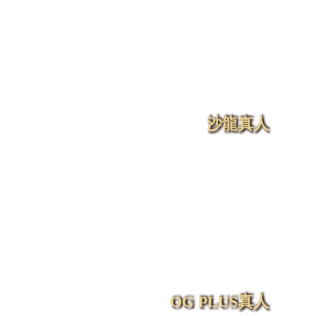
章:
彙整
2026 年 8 月
2026 年 7 月
2026 年 6 月
2026 年 5 月
2026 年 4 月
2026 年 3 月
2026 年 2 月
2026 年 1 月
2025 年 12 月
2025 年 11 月
2025 年 10 月
2025 年 9 月
2025 年 8 月