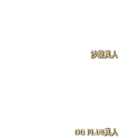
文
章:
彙整
2026 年 7 月
2026 年 6 月
2026 年 5 月
2026 年 4 月
2026 年 3 月
2026 年 2 月
2026 年 1 月
2025 年 12 月
2025 年 11 月
2025 年 10 月
2025 年 9 月