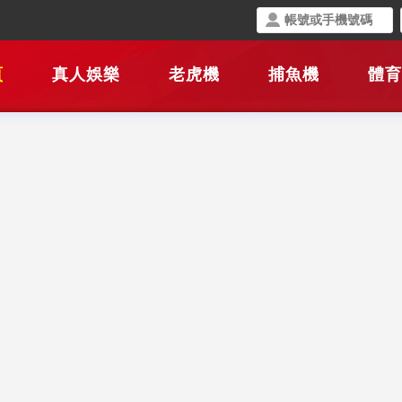
碼回饋再送1000寶幣，趕快參加線上好玩娛樂城推薦，現在這裡不註冊都有您
娛樂陪你在風雲變幻中穩