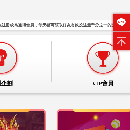
好玩娛樂城
娛樂城推薦
娛樂城體驗金
線上娛樂城
鉅城娛樂城下載
鉅城娛樂城出金
鉅城娛樂城會出金嗎
鉅城娛樂城評價
鉅成娛樂城
近期文章
鉅城娛樂城小資族翻身密技！小額本金滾出百萬
財富的圓夢舞台
鉅城娛樂真人荷官發牌零時差！享受最公平公正
的線上視訊博弈
國際級防護規格！鉅城娛樂資安系統保障帳戶無