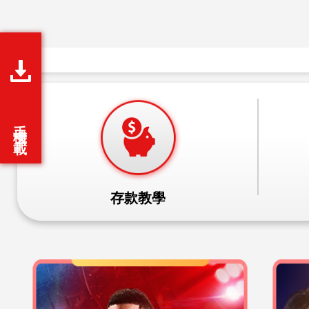
包你發娛樂城
依靠
含百家樂、運動彩
作
admin
的金流服務，讓您
者
發
2025 年 9 月 29 日
此外，包你發娛樂
佈
分
未分類
施，確保客戶資料
日
類
方進行操作。
期:
文
上一篇文章
章
包你發讓您盡情享受線上娛樂
上
一
導
篇
覽
文
下一篇文章