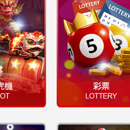
奇篇章
超越實體賭場的快感！鉅城娛樂是你的隨身貴賓
廳
碎片時間變現神包！鉅城娛樂讓你在等公車時也
能輕鬆爆分
近期留言
尚無留言可供顯示。