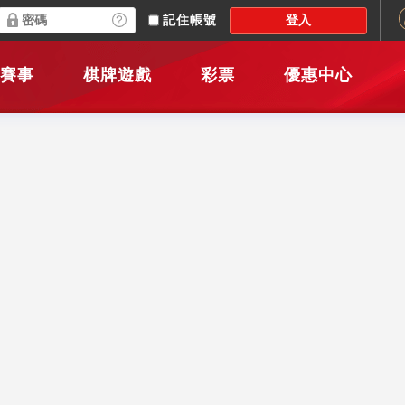
想要的遊戲體驗爆獎快感！
搜尋
搜
尋