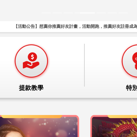
數十位專家的豐富經驗及尖端網路技術，我們精心打造了一個包
券、賓果和線上老虎機等多樣遊戲的遊戲平台，搭配快速、安全
無後顧之憂。註冊即刻享有獨家優惠，讓您輕鬆開啟娛樂之旅。
城與各大銀行、信用卡中轉代理等合作方均採取嚴格的保密措
的絕對安全。所有存款將被視為貿易戶口處理，絕不會交由第三
的樂趣