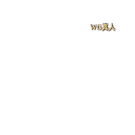
分類
娛樂城
未分類
鉅城娛樂
鉅城娛樂城
鉅城娛樂老闆
搜尋
搜
尋