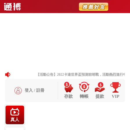
鉅成娛樂城官網
包你發讓玩家有如同親臨實際
賭場的感受及體驗
包你發
爲亞洲最大在線合法網上博弈娛樂平台，安全
便利,信譽最佳保證出金，提供各種最新真人視訊百家
樂、電子遊戲、SLOT-game、線上六合彩、高賠率
運動賽事等賽事，玩家皆能擁有超高勝率的遊戲選
擇，最多元的遊戲與最安全的體驗環境，肯定能讓玩
家欲罷不能，想找能最快致富的遊戲平台，就選包你
發娛樂城。提供快速的提款/出金管道，讓玩家安心暢